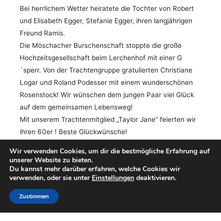
Bei herrlichem Wetter heiratete die Tochter von Robert
und Elisabeth Egger, Stefanie Egger, ihren langjährigen
Freund Ramis.
Die Möschacher Burschenschaft stoppte die große
Hochzeitsgesellschaft beim Lerchenhof mit einer G
´sperr. Von der Trachtengruppe gratulierten Christiane
Logar und Roland Podesser mit einem wunderschönen
Rosenstock! Wir wünschen dem jungen Paar viel Glück
auf dem gemeinsamen Lebensweg!
Mit unserem Trachtenmitglied „Taylor Jane“ feierten wir
ihren 60er ! Beste Glückwünsche!
Wir verwenden Cookies, um dir die bestmögliche Erfahrung auf
unserer Website zu bieten.
Du kannst mehr darüber erfahren, welche Cookies wir
verwenden, oder sie unter
Einstellungen
deaktivieren.
Zustimmen
Post
←
Vorheriger Beitrag
Nächster Beitrag
→
navigation