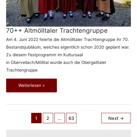
70++ Altmölltaler Trachtengruppe
Am 4. Juni 2022 feierte die Altmölltaler Trachtengruppe ihr 70.
Bestandsjubiläum, welches eigentlich schon 2020 geplant war.
Zu diesem Festprogramm im Kultursaal
in Obervellach/Mölltal wurde auch die Obergailtaler
Trachtengruppe
70++ Altmölltaler Trachtengruppe
Weiterlesen »
Post
1
2
…
63
Next
→
pagination