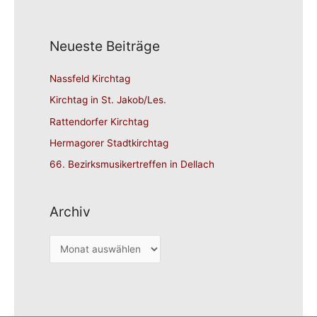
Neueste Beiträge
Nassfeld Kirchtag
Kirchtag in St. Jakob/Les.
Rattendorfer Kirchtag
Hermagorer Stadtkirchtag
66. Bezirksmusikertreffen in Dellach
Archiv
A
r
c
h