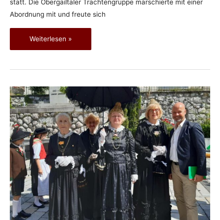
statt. Die Obergailtaler Trachtengruppe marschierte mit einer
Abordnung mit und freute sich
Schönsonntagmarkt
Weiterlesen »
in
Wolfsberg