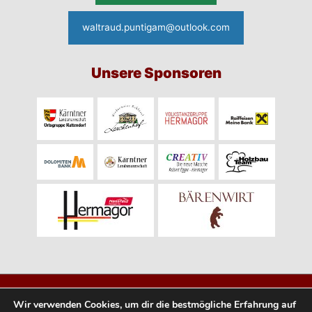
waltraud.puntigam@outlook.com
Unsere Sponsoren
© 2026
Obergailtaler Trachtengruppe
Wir verwenden Cookies, um dir die bestmögliche Erfahrung auf