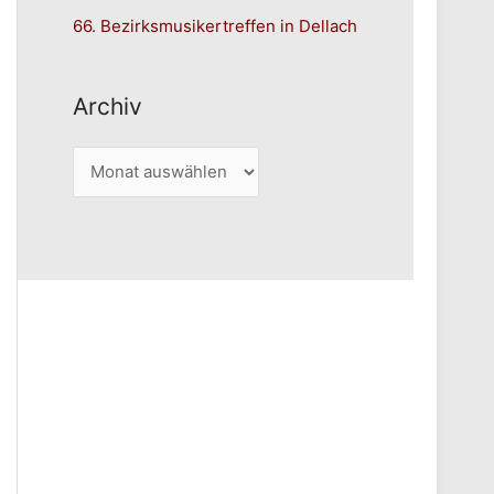
66. Bezirksmusikertreffen in Dellach
Archiv
A
r
c
h
i
v