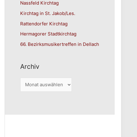
Nassfeld Kirchtag
Kirchtag in St. Jakob/Les.
Rattendorfer Kirchtag
Hermagorer Stadtkirchtag
66. Bezirksmusikertreffen in Dellach
Archiv
A
r
c
h
i
v