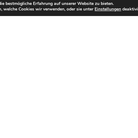
ie bestmögliche Erfahrung auf unserer Website zu bieten.
au Marianne Stattmann aus Hermagor, nach längerer
, welche Cookies wir verwenden, oder sie unter
Einstellungen
deaktivi
e Obergailtaler Tracht nicht nur mit Würde, sondern war
iltaler Trachten in der originalen Form, sowie der
 beteiligt. Alle unsere Aktivitäten unterstützte sie mit
ann noch als Kassierstellvertreterin im Bezirks-Vorstand
ungen, so lange es ihr möglich war, aktiv mit.
den Adventmärkten, kirchlichen Festen und Jubiläen –
bei Wanderungen, Ausflügen, Strick-, Näh-, Klöppel- oder
rgailtaler Trachten-Festschriften leistete sie einen
stellung und ihr Humor haben unsere Gemeinschaft immer
behalten und bedanken uns für ihre mehr als 40 Jahre
r Trachtengruppe!