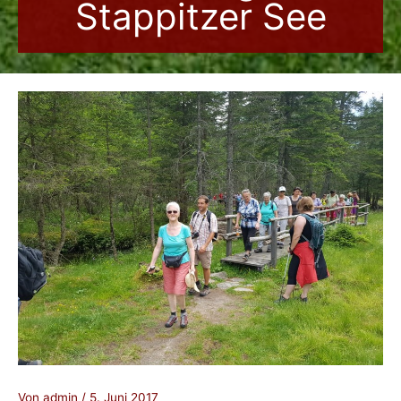
Stappitzer See
Von
admin
/
5. Juni 2017