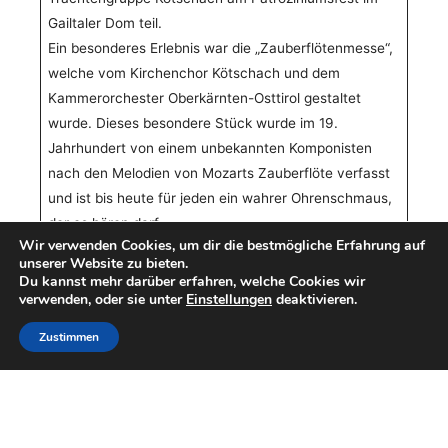
Gailtaler Dom teil.
Ein besonderes Erlebnis war die „Zauberflötenmesse“,
welche vom Kirchenchor Kötschach und dem
Kammerorchester Oberkärnten-Osttirol gestaltet
wurde. Dieses besondere Stück wurde im 19.
Jahrhundert von einem unbekannten Komponisten
nach den Melodien von Mozarts Zauberflöte verfasst
und ist bis heute für jeden ein wahrer Ohrenschmaus,
der es hören darf.
Wir verwenden Cookies, um dir die bestmögliche Erfahrung auf
unserer Website zu bieten.
Du kannst mehr darüber erfahren, welche Cookies wir
verwenden, oder sie unter
Einstellungen
deaktivieren.
Post
←
Vorheriger Beitrag
Nächster Beitrag
→
Zustimmen
navigation