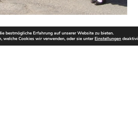
ie bestmögliche Erfahrung auf unserer Website zu bieten.
, welche Cookies wir verwenden, oder sie unter
Einstellungen
deaktivi
lung muss leider aufgrund der Corona-Pandemie auf
ubiläumsfeier der Obergailtaler Trachtengruppe soll am
r mit einem ökumenischen Festgottesdienst und einer
Dazu sind alle Mitglieder mit Familien und Freunden in
 Termin vormerken!
achtengruppe alles Gute und vor allem Gesundheit!
Nächster Beitrag
→