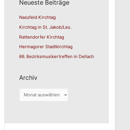
Neueste Beiträge
Nassfeld Kirchtag
Kirchtag in St. Jakob/Les.
Rattendorfer Kirchtag
Hermagorer Stadtkirchtag
66. Bezirksmusikertreffen in Dellach
Archiv
A
r
c
h
i