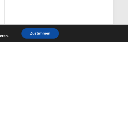
v
Zustimmen
eren.