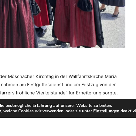
er Möschacher Kirchtag in der Wallfahrtskirche Maria
e nahmen am Festgottesdienst und am Festzug von der
arrers fröhliche Viertelstunde“ für Erheiterung sorgte.
nten sich alle mit Speisen und Getränke der FF
ie bestmögliche Erfahrung auf unserer Website zu bieten.
erbringen. Danke für die hervorragende Organisation!
, welche Cookies wir verwenden, oder sie unter
Einstellungen
deaktivi