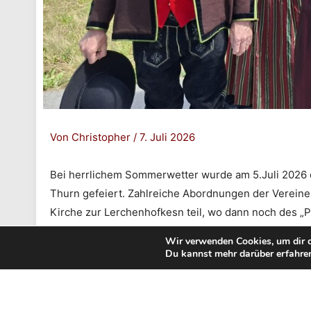
Von
Christopher
/
7. Juli 2026
Bei herrlichem Sommerwetter wurde am 5.Juli 2026 d
Thurn gefeiert. Zahlreiche Abordnungen der Verein
Kirche zur Lerchenhofkesn teil, wo dann noch des „Pf
Beim Frühschoppen mit den Hermagorer Lausbuam kon
Wir verwenden Cookies, um dir d
Möschach stärken und einen geselligen Nachmittag v
Du kannst mehr darüber erfahren