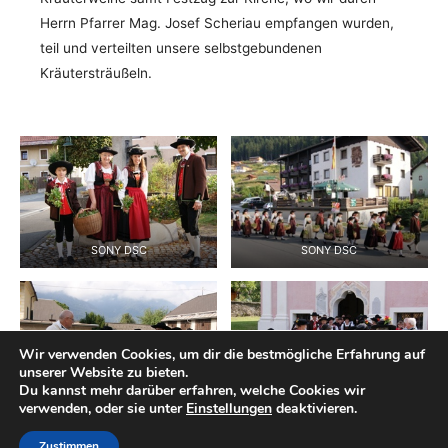
Herrn Pfarrer Mag. Josef Scheriau empfangen wurden,
teil und verteilten unsere selbstgebundenen
Kräutersträußeln.
SONY DSC
SONY DSC
Wir verwenden Cookies, um dir die bestmögliche Erfahrung auf
unserer Website zu bieten.
Du kannst mehr darüber erfahren, welche Cookies wir
SONY DSC
SONY DSC
verwenden, oder sie unter
Einstellungen
deaktivieren.
Zustimmen