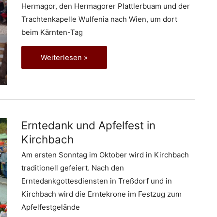
Hermagor, den Hermagorer Plattlerbuam und der
Trachtenkapelle Wulfenia nach Wien, um dort
beim Kärnten-Tag
Die
Weiterlesen »
Obergailtaler
auf
der
Wiener
Wiesn
Erntedank und Apfelfest in
Kirchbach
Am ersten Sonntag im Oktober wird in Kirchbach
traditionell gefeiert. Nach den
Erntedankgottesdiensten in Treßdorf und in
Kirchbach wird die Erntekrone im Festzug zum
Apfelfestgelände