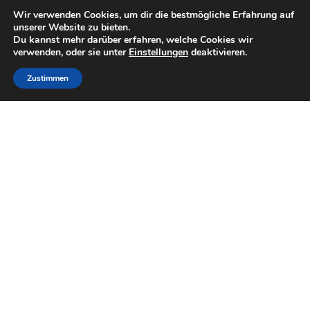
Wir verwenden Cookies, um dir die bestmögliche Erfahrung auf
unserer Website zu bieten.
Du kannst mehr darüber erfahren, welche Cookies wir
verwenden, oder sie unter
Einstellungen
deaktivieren.
Zustimmen
Post
←
Vorheriger Beitrag
Nächster Beitrag
→
navigation
Neueste Beiträge
Nassfeld Kirchtag
Kirchtag in St. Jakob/Les.
Rattendorfer Kirchtag