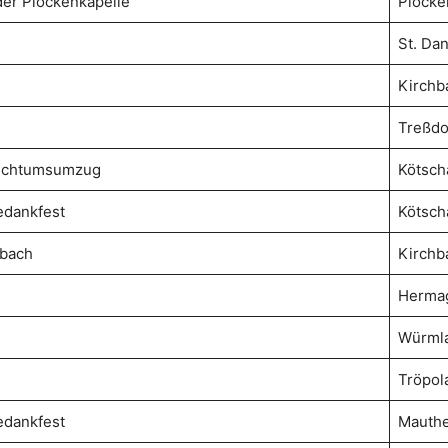
der Plöckenkapelle
Plöcke
St. Dan
Kirchb
Treßdo
auchtumsumzug
Kötsch
edankfest
Kötsch
hbach
Kirchb
Herma
Würml
Tröpol
edankfest
Mauth