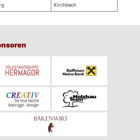
rg
Kirchbach
onsoren