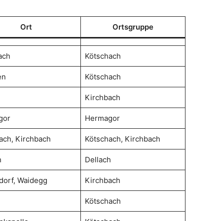
Ort
Ortsgruppe
ach
Kötschach
en
Kötschach
g
Kirchbach
gor
Hermagor
ach, Kirchbach
Kötschach, Kirchbach
h
Dellach
dorf, Waidegg
Kirchbach
Kötschach