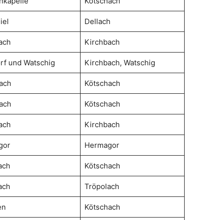
nkapelle
Kötschach
iel
Dellach
ach
Kirchbach
rf und Watschig
Kirchbach, Watschig
ach
Kötschach
ach
Kötschach
ach
Kirchbach
gor
Hermagor
ach
Kötschach
ach
Tröpolach
en
Kötschach