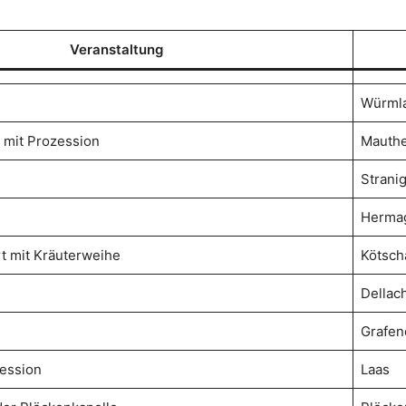
Veranstaltung
Würml
 mit Prozession
Mauth
Strani
Herma
t mit Kräuterweihe
Kötsch
Dellac
Grafen
zession
Laas