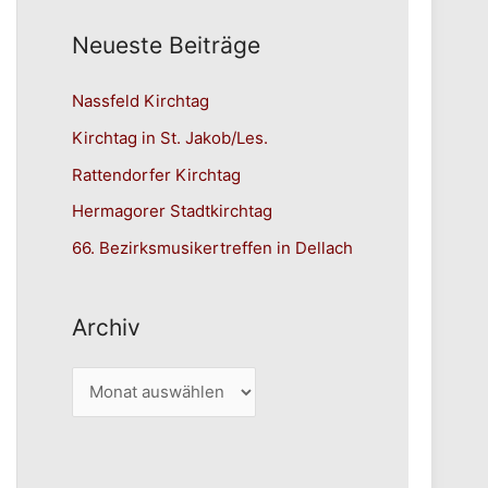
Neueste Beiträge
Nassfeld Kirchtag
Kirchtag in St. Jakob/Les.
Rattendorfer Kirchtag
Hermagorer Stadtkirchtag
66. Bezirksmusikertreffen in Dellach
Archiv
A
r
c
h