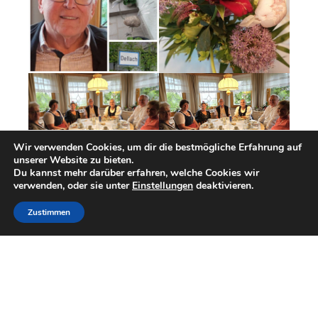
Wir verwenden Cookies, um dir die bestmögliche Erfahrung auf
unserer Website zu bieten.
Du kannst mehr darüber erfahren, welche Cookies wir
Post
verwenden, oder sie unter
Einstellungen
deaktivieren.
←
Vorheriger Beitrag
Nächster Beitrag
→
navigation
Zustimmen
Neueste Beiträge
Kirchtag in St. Jakob/Les.