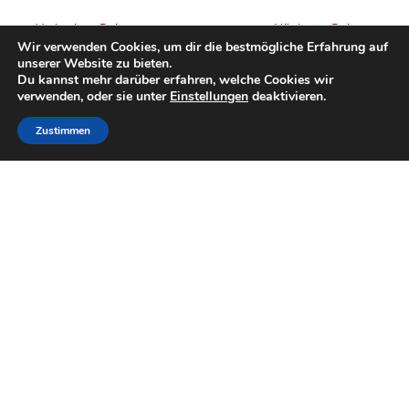
Post
←
Vorheriger Beitrag
Nächster Beitrag
→
Wir verwenden Cookies, um dir die bestmögliche Erfahrung auf
navigation
unserer Website zu bieten.
Du kannst mehr darüber erfahren, welche Cookies wir
verwenden, oder sie unter
Einstellungen
deaktivieren.
Zustimmen
Neueste Beiträge
Kirchtag in St. Jakob/Les.
Rattendorfer Kirchtag
Hermagorer Stadtkirchtag
66. Bezirksmusikertreffen in Dellach
Trauer um Erika Hohenwarter
Archiv
A